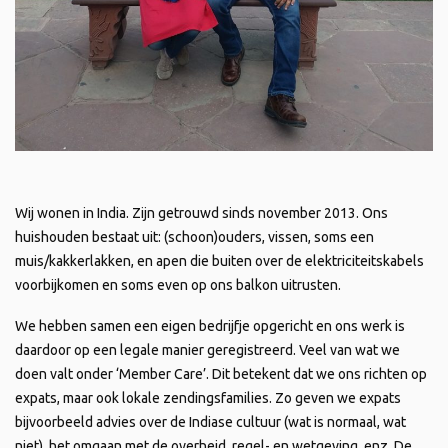
Wij wonen in India. Zijn getrouwd sinds november 2013. Ons
huishouden bestaat uit: (schoon)ouders, vissen, soms een
muis/kakkerlakken, en apen die buiten over de elektriciteitskabels
voorbijkomen en soms even op ons balkon uitrusten.
We hebben samen een eigen bedrijfje opgericht en ons werk is
daardoor op een legale manier geregistreerd. Veel van wat we
doen valt onder ‘Member Care’. Dit betekent dat we ons richten op
expats, maar ook lokale zendingsfamilies. Zo geven we expats
bijvoorbeeld advies over de Indiase cultuur (wat is normaal, wat
niet), het omgaan met de overheid, regel- en wetgeving, enz. De