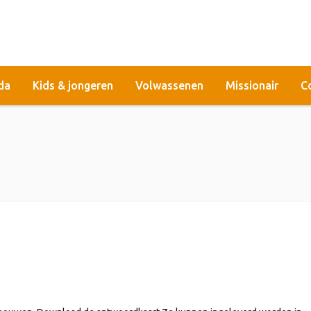
da
Kids & jongeren
Volwassenen
Missionair
C