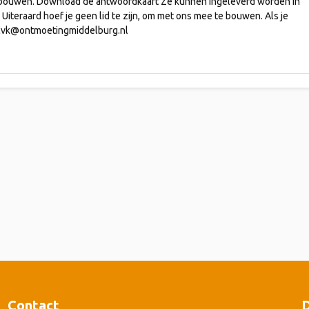
bouwen. Download de antwoordkaart Ze kunnen ingeleverd worden in
iteraard hoef je geen lid te zijn, om met ons mee te bouwen. Als je
riscvk@ontmoetingmiddelburg.nl
Contact
D