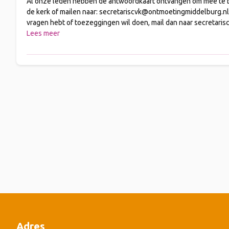
Al onze leden hebben de antwoordkaart ontvangen om mee te 
de kerk of mailen naar: secretariscvk@ontmoetingmiddelburg.nl U
vragen hebt of toezeggingen wil doen, mail dan naar secreta
Lees meer
Adres