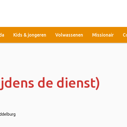
da
Kids & jongeren
Volwassenen
Missionair
C
ijdens de dienst)
iddelburg