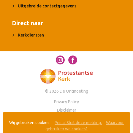
Uitgebreide contactgegevens
Direct naar
Kerkdiensten
© 2026 De Ontmoeting
Privacy Policy
Disclaimer
Wij gebruiken cookies.
Prima! Sluit deze melding.
Waarvoor
Website door
Nedbase
gebruiken we cookies?