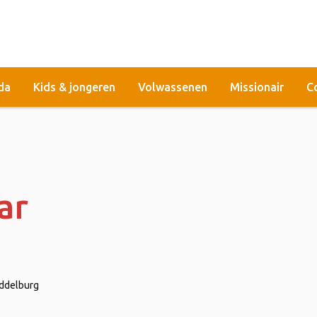
da
Kids & jongeren
Volwassenen
Missionair
C
ar
iddelburg