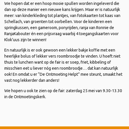
We hopen dat er een hoop mooie spullen worden ingeleverd die
dan op deze manier een nieuwe kans krijgen. Maar er is natuurlijk
meer: van kinderkleding tot plantjes, van fotokaarten tot kaas van
Schellach, van groenten tot oorbellen. Voor de kinderen een
springkussen, een gameroom, ponyrijden, ranja van Ronnie de
RanjaKabouter én een prijsvraag waarbij 4 toegangskaarten voor
Klok’uus zijn te winnen!
En natuurlijk is er ook gewoon een lekker bakje koffie met een
heerlijke bolus of lekker vers roombroodje te vinden. U hoeft niet
thuis te lunchen want op de fair is er soep, friet, kibbeling of
misschien eet u liever nóg een roombroodje… dat kan natuurlijk
ook! En omdat u er “De Ontmoeting Helpt” mee steunt, smaakt het
vast nog lekkerder dan anders!
We hopen u ook te zien op de fair: zaterdag 25 mei van 9.30-13.30
in de Ontmoetingskerk.