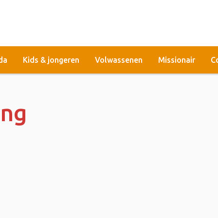
da
Kids & jongeren
Volwassenen
Missionair
C
ang